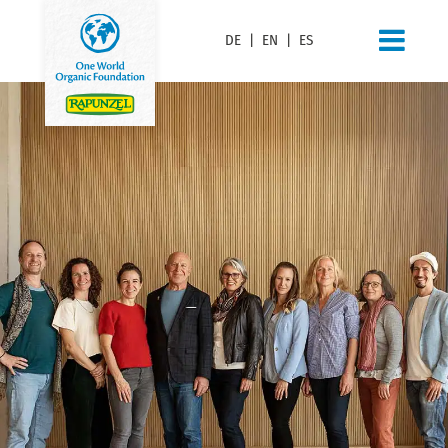
DE
|
EN
|
ES